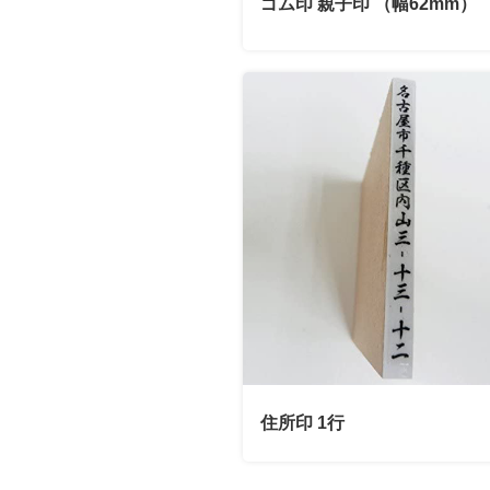
ゴム印 親子印 （幅62mm）
住所印 1行